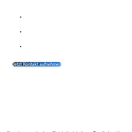
zu verwalten und anzupassen sein.
Intuitive Benutzeroberfläche für einfache
Verwaltung
Unbegrenzte Anpassungsmöglichkeiten für ein
einzigartiges Design
Umfangreiche Auswahl an Plugins zur
Erweiterung der Funktionen
Jetzt Kontakt aufnehmen