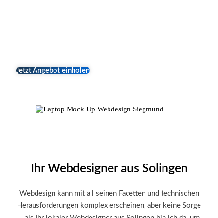
Ihre Chance, mehr Kunden zu gewinnen, Ihr Image zu
perfektionieren und Ihren Umsatz zu steigern. Das Beste
daran? Erstklassiges Webdesign muss nicht teuer sein.
Bei mir erhalten Sie überzeugendes Design zu fairen
Konditionen.
Jetzt Angebot einholen
Ihr Webdesigner aus Solingen
Webdesign kann mit all seinen Facetten und technischen
Herausforderungen komplex erscheinen, aber keine Sorge
– als Ihr lokaler Webdesigner aus Solingen bin ich da, um