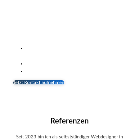
Kontaktieren Sie mich gerne und ich erstelle Ihre
Webseite mit WordPress, dem gängigsten System für
Webseitenerstellung. Ihre Webseite wird nicht nur
professionell aussehen, sondern auch einfach zu
verwalten sein.
Einfache Kontaktaufnahme per E-Mail, Telefon
oder Kontaktformular
Kostenlose Erstberatung & faire Konditionen
Auch am Wochenende für Sie da
Jetzt Kontakt aufnehmen
Referenzen
Seit 2023 bin ich als selbstständiger Webdesigner in